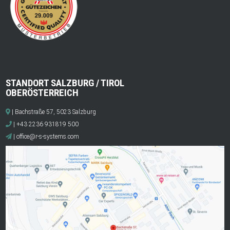
STANDORT SALZBURG / TIROL
OBERÖSTERREICH
| Bachstraße 57, 5023 Salzburg
| +43 2236 931819 500
|
office@r-s-systems.com