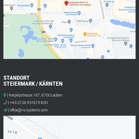
STANDORT
STEIERMARK / KÄRNTEN
| Kerpelystrasse 167, 8700 Leoben
| +43 2236 931819 800
|
office@r-s-systems.com