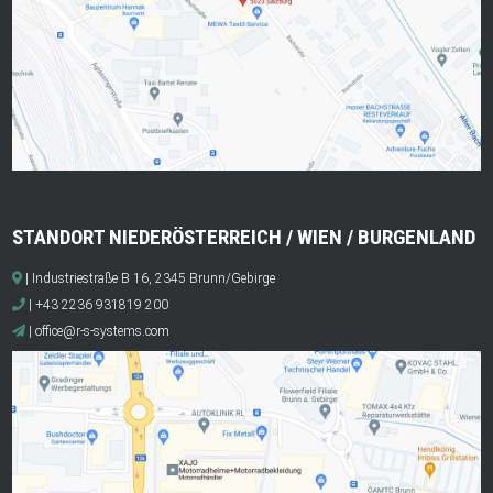
STANDORT NIEDERÖSTERREICH / WIEN / BURGENLAND
| Industriestraße B 16, 2345 Brunn/Gebirge
| +43 2236 931819 200
|
office@r-s-systems.com