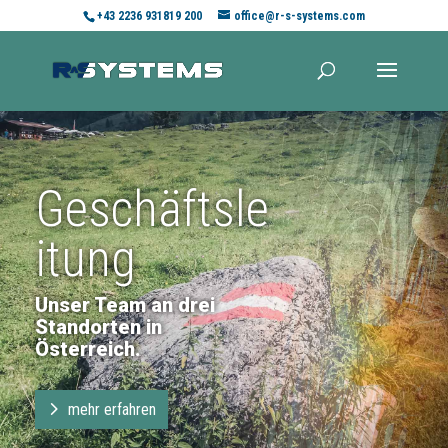
+43 2236 931819 200
office@r-s-systems.com
Geschäftsle
itung
Unser Team an drei
Standorten in
Österreich.
mehr erfahren